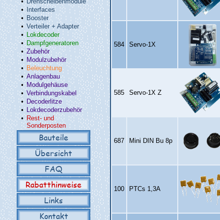
•
Drehscheibenmodule
•
Interfaces
•
Booster
•
Verteiler + Adapter
•
Lokdecoder
•
Dampfgeneratoren
584
Servo‑1X
•
Zubehör
•
Modulzubehör
•
Beleuchtung
•
Anlagenbau
•
Modulgehäuse
585
Servo‑1X Z
•
Verbindungskabel
•
Decoderlitze
•
Lokdecoderzubehör
•
Rest- und
Sonderposten
Bauteile
687
Mini DIN Bu 8p
Übersicht
FAQ
Rabatthinweise
100
PTCs 1,3A
Links
Kontakt