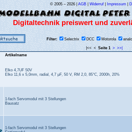
© 2005 – 2026 |
AGB
|
Widerruf
|
Impressum
|
D
Digitaltechnik preiswert und zuverl
uktsuche
Filter:
Selectrix
DCC
Motorola
anal
|<<
<
Seite 1
>
>>|
Artikelname
Elko 4,7UF 50V
Elko 11,6 x 5,0mm, radial, 4,7 µF, 50 V, RM 2,0, 85°C, 2000h, 20%
1-fach Servomodul mit 3 Stellungen
Bausatz
1-fach Servomodul mit 3 Stellungen