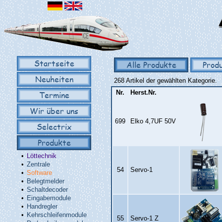
Startseite
Alle Produkte
Prod
Neuheiten
268 Artikel der gewählten Kategorie.
Nr.
Herst.Nr.
Termine
Wir über uns
699
Elko 4,7UF 50V
Selectrix
Produkte
•
Löttechnik
•
Zentrale
54
Servo‑1
•
Software
•
Belegtmelder
•
Schaltdecoder
•
Eingabemodule
•
Handregler
•
Kehrschleifenmodule
55
Servo‑1 Z