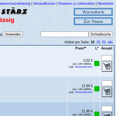
atenschutzerklärung
|
Versandkosten
|
Hinweise zu Lieferzeiten
|
Newsletter
Warenkorb
ässig
Zur Kasse
og
Artikel pro Seite:
10
,
20
,
50
,
alle
Preis**
L*
Anzahl
0,02 €
inkl. 19% MWSt.,
zzgl.
Versandkosten
12,90 €
inkl. 19% MWSt.,
zzgl.
Versandkosten
21,95 €
inkl. 19% MWSt.,