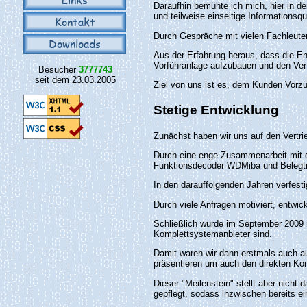
Daraufhin bemühte ich mich, hier in d
und teilweise einseitige Informationsq
Kontakt
Durch Gespräche mit vielen Fachleuten
Downloads
Aus der Erfahrung heraus, dass die Ent
Vorführanlage aufzubauen und den Vert
Besucher
3777743
seit dem 23.03.2005
Ziel von uns ist es, dem Kunden Vorz
Stetige Entwicklung
Zunächst haben wir uns auf den Vertri
Durch eine enge Zusammenarbeit mit 
Funktionsdecoder WDMiba und Belegt
In den darauffolgenden Jahren verfes
Durch viele Anfragen motiviert, entwi
Schließlich wurde im September 2009 
Komplettsystemanbieter sind.
Damit waren wir dann erstmals auch a
präsentieren um auch den direkten Ko
Dieser "Meilenstein" stellt aber nicht
gepflegt, sodass inzwischen bereits e