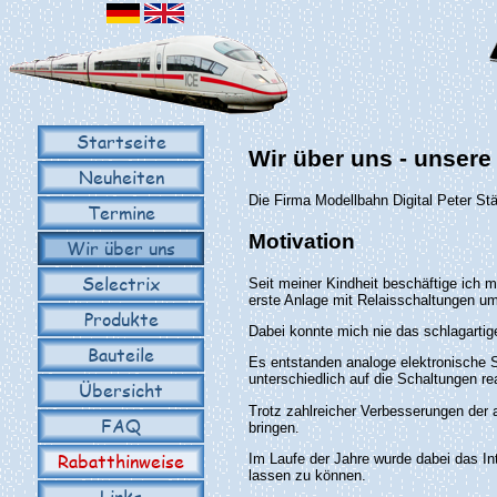
Startseite
Wir über uns - unser
Neuheiten
Die Firma Modellbahn Digital Peter S
Termine
Motivation
Wir über uns
Selectrix
Seit meiner Kindheit beschäftige ich 
erste Anlage mit Relaisschaltungen u
Produkte
Dabei konnte mich nie das schlagarti
Bauteile
Es entstanden analoge elektronische 
unterschiedlich auf die Schaltungen re
Übersicht
Trotz zahlreicher Verbesserungen der
FAQ
bringen.
Rabatthinweise
Im Laufe der Jahre wurde dabei das In
lassen zu können.
Links