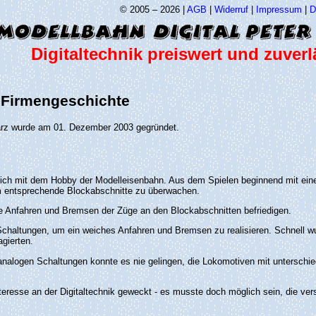
© 2005 – 2026 |
AGB
|
Widerruf
|
Impressum
|
D
Digitaltechnik preiswert und zuverl
e Firmengeschichte
tärz wurde am 01. Dezember 2003 gegründet.
mich mit dem Hobby der Modelleisenbahn. Aus dem Spielen beginnend mit eine
m entsprechende Blockabschnitte zu überwachen.
ge Anfahren und Bremsen der Züge an den Blockabschnitten befriedigen.
Schaltungen, um ein weiches Anfahren und Bremsen zu realisieren. Schnell 
agierten.
 analogen Schaltungen konnte es nie gelingen, die Lokomotiven mit untersch
teresse an der Digitaltechnik geweckt - es musste doch möglich sein, die ve