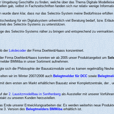
er Umgebung Geschäfte zu finden, welche über das Thema Digitale Modelleisen
uellen gab, selbst in Fachzeitschriften fanden sich nur relativ wenige Informa
 wurde dann klar, dass nur das Selectrix-System meine Bedürfnisse erfüllen
scheidung für ein Digitalsystem unheimlich viel Beratung bedarf, bzw. Erläute
rieb des Selectrix-Systems zu unterstützen.
üge des Selectrix-Systems näher zu bringen und entsprechend zu vermarkten
eb der
Lokdecoder
der Firma Doehler&Haass konzentriert.
der Firma Doehler&Haass konnten wir ab 2005 unser Produktangebot um
Sele
melder BMMiba in unser Sortiment aufnehmen.
tigte sich die Philosophie der Bausatzmodule und es kamen regelmäßig Neuhe
ckelten wir im Winter 2007/2008 auch
Belegtmelder für DCC
sowie
Belegtmel
mit dem ersten am Markt erhältlichen Bausatz einer Komplettzentrale, der
, 
uf der
2. Lausitzmodellbau in Senftenberg
als Aussteller mit unserer Vorführan
ntakt zu unseren Kunden herzustellen.
 das Ende unserer Entwicklungsarbeiten dar. Es werden weiterhin neue Produkt
ine 3. Version des
Belegtmelders BMMiba
erhältlich ist.