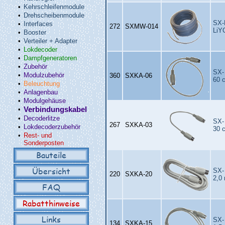
•
Kehrschleifenmodule
•
Drehscheibenmodule
SX-
•
Interfaces
272
SXMW‑014
LiY
•
Booster
•
Verteiler + Adapter
•
Lokdecoder
•
Dampfgeneratoren
•
Zubehör
SX-
•
Modulzubehör
360
SXKA‑06
60 
•
Beleuchtung
•
Anlagenbau
•
Modulgehäuse
•
Verbindungskabel
•
Decoderlitze
SX-
267
SXKA‑03
•
Lokdecoderzubehör
30 
•
Rest- und
Sonderposten
Bauteile
Übersicht
SX-
220
SXKA‑20
2,0
FAQ
Rabatthinweise
Links
SX-
134
SXKA‑15