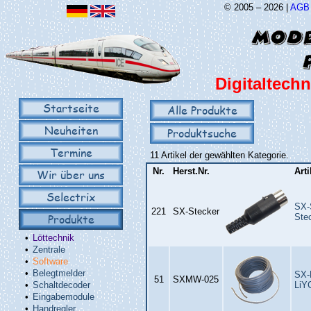
© 2005 – 2026 |
AGB
Digitaltechn
Startseite
Alle Produkte
Neuheiten
Produktsuche
Termine
11 Artikel der gewählten Kategorie.
Nr.
Herst.Nr.
Art
Wir über uns
Selectrix
SX-
221
SX‑Stecker
Produkte
Ste
•
Löttechnik
•
Zentrale
•
Software
•
Belegtmelder
SX-
51
SXMW‑025
•
Schaltdecoder
LiY
•
Eingabemodule
•
Handregler