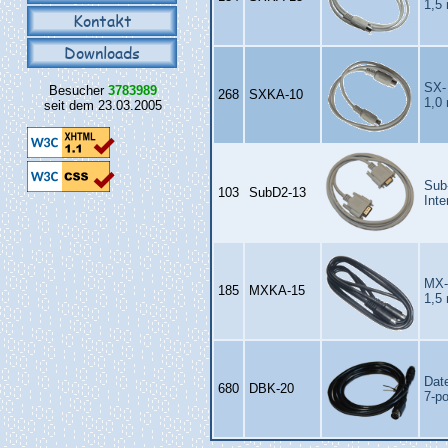
1,5
Kontakt
Downloads
SX-
Besucher
3783989
268
SXKA‑10
1,0
seit dem 23.03.2005
Sub
103
SubD2‑13
Inte
MX-
185
MXKA‑15
1,5 
Dat
680
DBK‑20
7-po