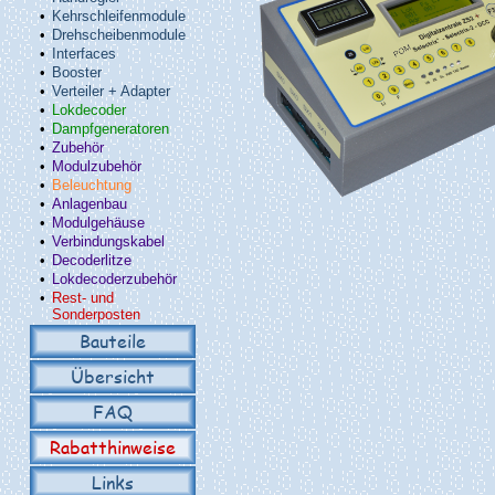
•
Kehrschleifenmodule
•
Drehscheibenmodule
•
Interfaces
•
Booster
•
Verteiler + Adapter
•
Lokdecoder
•
Dampfgeneratoren
•
Zubehör
•
Modulzubehör
•
Beleuchtung
•
Anlagenbau
•
Modulgehäuse
•
Verbindungskabel
•
Decoderlitze
•
Lokdecoderzubehör
•
Rest- und
Sonderposten
Bauteile
Übersicht
FAQ
Rabatthinweise
Links