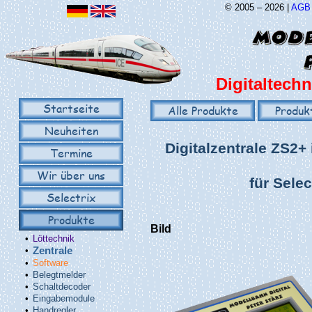
© 2005 – 2026 |
AGB
Digitaltechn
Startseite
Alle Produkte
Produk
Neuheiten
Digitalzentrale ZS2+
Termine
Wir über uns
für Sele
Selectrix
Produkte
Bild
•
Löttechnik
•
Zentrale
•
Software
•
Belegtmelder
•
Schaltdecoder
•
Eingabemodule
•
Handregler