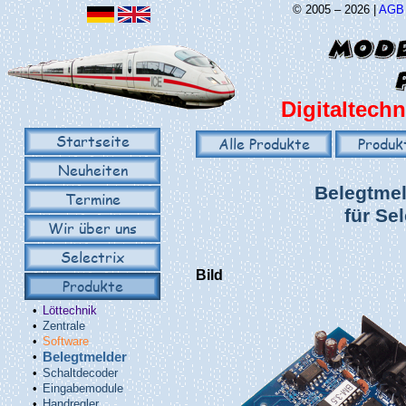
© 2005 – 2026 |
AGB
Digitaltechn
Startseite
Alle Produkte
Produk
Neuheiten
Belegtmel
Termine
für Se
Wir über uns
Selectrix
Bild
Produkte
•
Löttechnik
•
Zentrale
•
Software
•
Belegtmelder
•
Schaltdecoder
•
Eingabemodule
•
Handregler