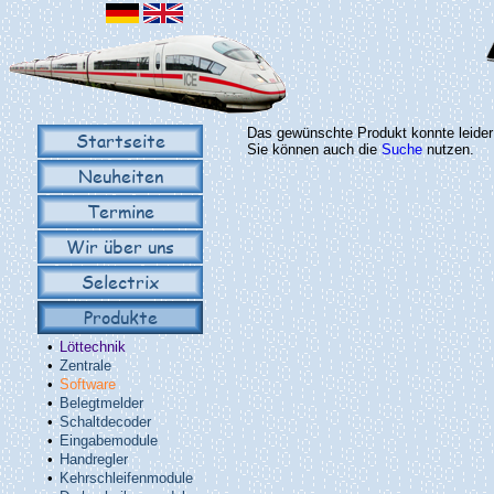
Das gewünschte Produkt konnte leider 
Startseite
Sie können auch die
Suche
nutzen.
Neuheiten
Termine
Wir über uns
Selectrix
Produkte
•
Löttechnik
•
Zentrale
•
Software
•
Belegtmelder
•
Schaltdecoder
•
Eingabemodule
•
Handregler
•
Kehrschleifenmodule