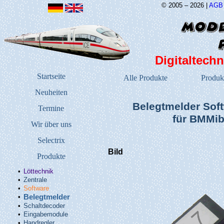
© 2005 – 2026 |
AGB
Digitaltechn
Startseite
Alle Produkte
Produk
Neuheiten
Belegtmelder Sof
Termine
für BMMi
Wir über uns
Selectrix
Bild
Produkte
•
Löttechnik
•
Zentrale
•
Software
•
Belegtmelder
•
Schaltdecoder
•
Eingabemodule
•
Handregler