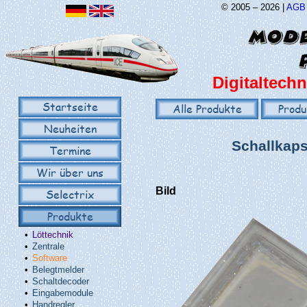
© 2005 – 2026 |
AGB
Digitaltechn
Startseite
Alle Produkte
Produ
Neuheiten
Schallkaps
Termine
Wir über uns
Bild
Selectrix
Produkte
•
Löttechnik
•
Zentrale
•
Software
•
Belegtmelder
•
Schaltdecoder
•
Eingabemodule
•
Handregler