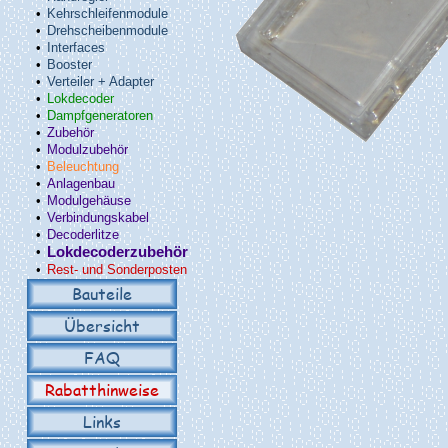
•
Kehrschleifenmodule
•
Drehscheibenmodule
•
Interfaces
•
Booster
•
Verteiler + Adapter
•
Lokdecoder
•
Dampfgeneratoren
•
Zubehör
•
Modulzubehör
•
Beleuchtung
•
Anlagenbau
•
Modulgehäuse
•
Verbindungskabel
•
Decoderlitze
•
Lokdecoderzubehör
•
Rest- und Sonderposten
Bauteile
Übersicht
FAQ
Rabatthinweise
Links