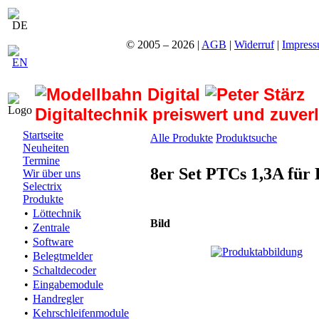
© 2005 – 2026 |
AGB
|
Widerruf
|
Impres
Digitaltechnik preiswert und zuver
Startseite
Alle Produkte
Produktsuche
Neuheiten
Termine
8er Set PTCs 1,3A fü
Wir über uns
Selectrix
Produkte
•
Löttechnik
Bild
•
Zentrale
•
Software
•
Belegtmelder
•
Schaltdecoder
•
Eingabemodule
•
Handregler
•
Kehrschleifenmodule