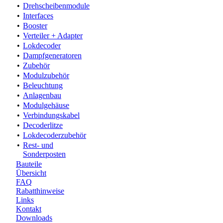
•
Drehscheibenmodule
•
Interfaces
•
Booster
•
Verteiler + Adapter
•
Lokdecoder
•
Dampfgeneratoren
•
Zubehör
•
Modulzubehör
•
Beleuchtung
•
Anlagenbau
•
Modulgehäuse
•
Verbindungskabel
•
Decoderlitze
•
Lokdecoderzubehör
•
Rest- und
Sonderposten
Bauteile
Übersicht
FAQ
Rabatthinweise
Links
Kontakt
Downloads