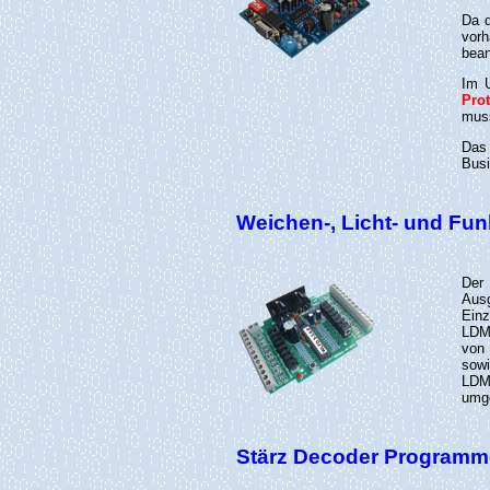
Da d
vorh
bean
Im 
Prot
muss
Das
Busi
Weichen-, Licht- und Fun
Der
Aus
Einz
LDMi
von 
sowi
LDM
umg
Stärz Decoder Programme