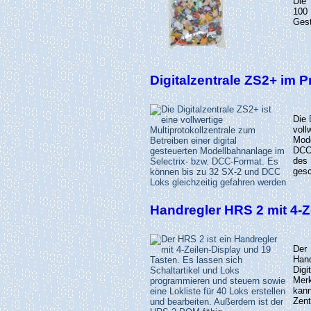
Die
100 
Gest
Digitalzentrale ZS2+ im 
Die
voll
Mode
DCC 
des
gesc
Handregler HRS 2 mit 4-Z
Der
Han
Dig
Merk
kan
Zent