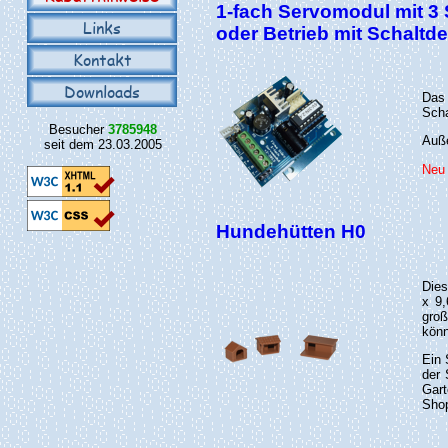
1-fach Servomodul mit 3 
Links
oder Betrieb mit Schaltd
Kontakt
Downloads
Das
Scha
Besucher
3785948
Auße
seit dem 23.03.2005
Neu 
Hundehütten H0
Dies
x 9
gro
könn
Ein 
der 
Gart
Shop