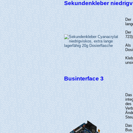
Sekundenkleber niedrigv
De
lang
Der 
723)
Als 
Dosi
Kle
unsi
Businterface 3
Da
inte
des
Ver
Änd
Steu
Das 
Bus