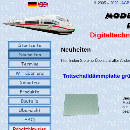
© 2005 – 2026 |
AGB
Digitaltechn
Startseite
Neuheiten
Neuheiten
Hier finden Sie eine Übersicht aller Änd
Termine
Wir über uns
Trittschalldämmplatte g
Selectrix
Produkte
Die
Bauteile
Mode
gut 
Übersicht
bear
FAQ
Rabatthinweise