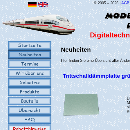
© 2005 – 2026 |
AGB
Digitaltechn
Startseite
Neuheiten
Neuheiten
Hier finden Sie eine Übersicht aller Änd
Termine
Wir über uns
Trittschalldämmplatte g
Selectrix
Produkte
D
Bauteile
M
s
Übersicht
K
FAQ
Rabatthinweise