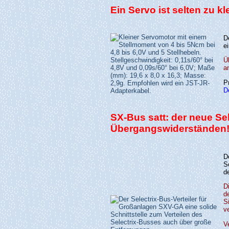
Ein Servo ist selten zu kl
D
e
Ü
a
P
D
SX-Bus satt: der neue Se
Übergangswiderständen
D
S
d
D
d
S
v
V