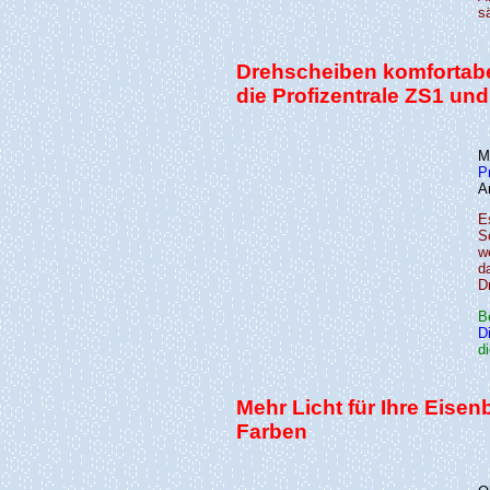
s
Drehscheiben komfortabe
die Profizentrale ZS1 und
M
P
A
E
S
w
d
D
B
D
d
Mehr Licht für Ihre Eise
Farben