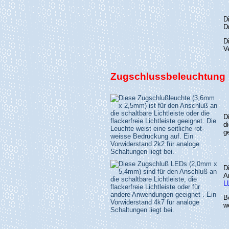
D
D
D
V
Zugschlussbeleuchtung
D
d
g
D
A
L
B
w