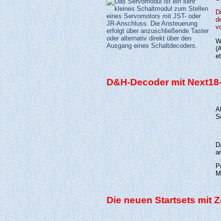
D
d
v
W
(
e
D&H-Decoder mit Next18-S
A
Sc
D
a
P
M
Die neuen Startsets mit Z