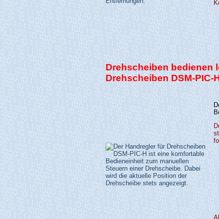
K
Drehscheiben bedienen l
Drehscheiben DSM-PIC-H
D
B
D
s
f
A