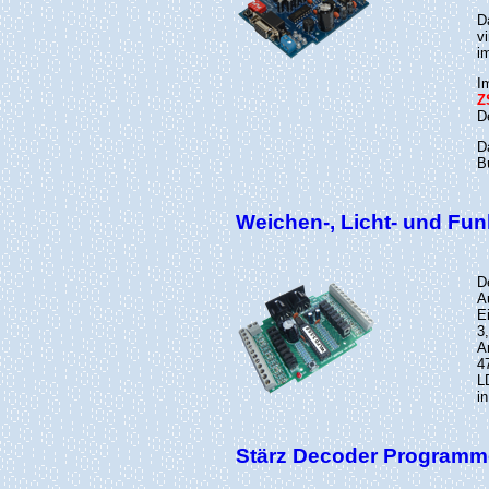
D
v
i
I
Z
D
D
B
Weichen-, Licht- und Fun
D
A
E
3
A
4
L
i
Stärz Decoder Programme