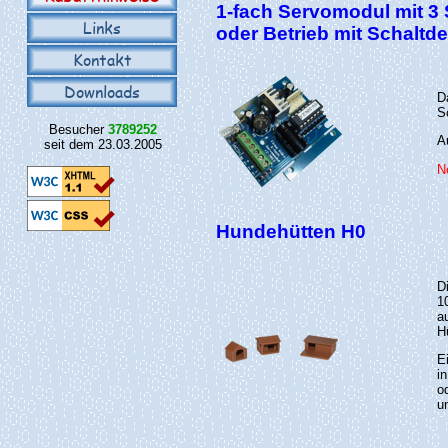
1-fach Servomodul mit 3 
Links
oder Betrieb mit Schaltd
Kontakt
Downloads
D
S
Besucher
3789252
A
seit dem 23.03.2005
N
Hundehütten H0
D
1
a
H
E
i
o
u