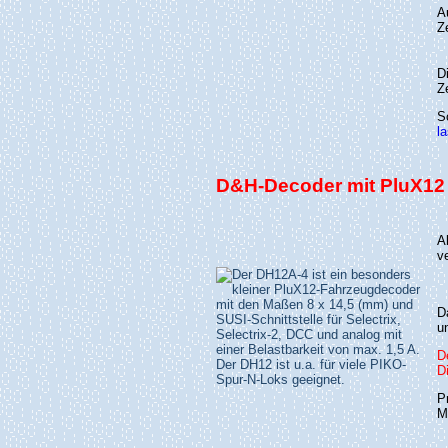
A
Z
D
Z
S
l
D&H-Decoder mit PluX12 -
A
v
D
u
D
Di
P
M