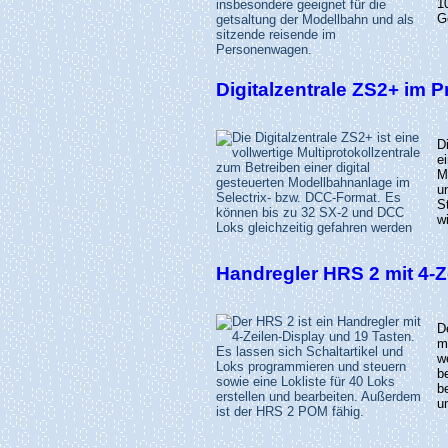
1
G
Digitalzentrale ZS2+ im 
D
e
M
u
S
w
Handregler HRS 2 mit 4-Z
m
w
b
b
u