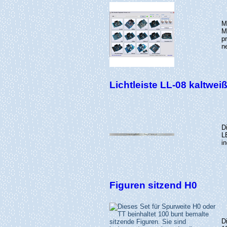
M
M
p
n
Lichtleiste LL-08 kaltweiß
D
L
i
Figuren sitzend H0
D