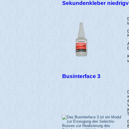
Sekundenkleber niedrigv
l
D
N
D
u
Businterface 3