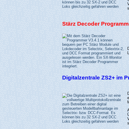
s
Stärz Decoder Programme
L
Digitalzentrale ZS2+ im 
e
Ü
s