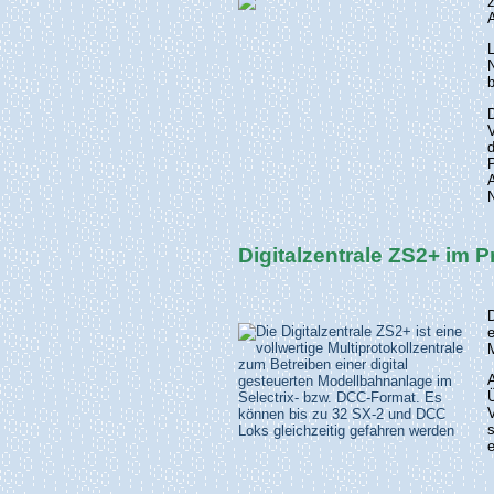
A
N
Digitalzentrale ZS2+ im 
e
Ü
e