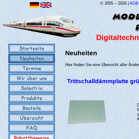
© 2005 – 2026 |
AGB
Digitaltechn
Startseite
Neuheiten
Neuheiten
Hier finden Sie eine Übersicht aller Änd
Termine
Wir über uns
Trittschalldämmplatte g
Selectrix
Produkte
Bauteile
Übersicht
K
FAQ
Rabatthinweise